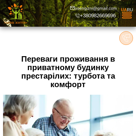
osengizni@gmail.com
UA
RU
+380982669696
«осінь життя»
Переваги проживання в
приватному будинку
престарілих: турбота та
комфорт