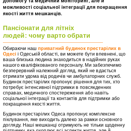
допомогу та медичний моніторинг, але й
можливості соціальної інтеграції для покращення
якості життя мешканців.
Пансіонати для літніх
людей: чому варто обрати
Обираючи наш
приватний будинок престарілих в
Одесі
і Одеській області, ви можете бути впевнені, що
ваша близька людина знаходиться в надійних руках
нашого кваліфікованого персоналу. Ми забезпечимо
безперервний належний догляд, який не вдається
отримати удома від родичів чи амбулаторних служб.
Будинок престарілих пропонує рішення для тих, хто
потребує інтенсивної підтримки в повсякденних
справах, медичного спостереження або навіть
соціальної інтеграції та контактів для підтримки або
покращення якості життя.
Будинок престарілих Одеса пропонує комплексне
піклування, яке виходить далеко за рамки основного
догляду. Наші мешканці отримують не тільки щоденну
підтримку, яка охоплює всі аспекти життя, але й