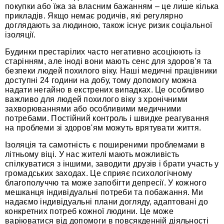
покупки або їжа за власним бажанням – це лише кілька
прикладів. Якщо немає родичів, які регулярно
доглядають за людиною, також існує ризик соціальної
ізоляції.
Будинки престарілих часто негативно асоціюють із
старінням, але іноді вони мають сенс для здоров’я та
безпеки людей похилого віку. Наші медичні працівники
доступні 24 години на добу, тому допомогу можна
надати негайно в екстрених випадках. Це особливо
важливо для людей похилого віку з хронічними
захворюваннями або особливими медичними
потребами. Постійний контроль і швидке реагування
на проблеми зі здоров'ям можуть врятувати життя.
Ізоляція та самотність є поширеними проблемами в
літньому віці. У нас жителі мають можливість
спілкуватися з іншими, заводити друзів і брати участь у
громадських заходах. Це сприяє психологічному
благополуччю та може запобігти депресії. У кожного
мешканця індивідуальні потреби та побажання. Ми
надаємо індивідуальні плани догляду, адаптовані до
конкретних потреб кожної людини. Це може
варіюватися від допомоги в повсякденній діяльності