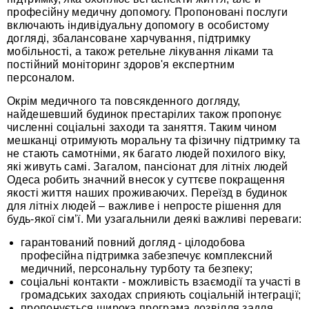
професійну медичну допомогу. Пропоновані послуги
включають індивідуальну допомогу в особистому
догляді, збалансоване харчування, підтримку
мобільності, а також ретельне лікування ліками та
постійний моніторинг здоров'я експертним
персоналом.
Окрім медичного та повсякденного догляду,
найдешевший будинок престарілих також пропонує
численні соціальні заходи та заняття. Таким чином
мешканці отримують моральну та фізичну підтримку та
не стають самотніми, як багато людей похилого віку,
які живуть самі. Загалом, пансіонат для літніх людей
Одеса робить значний внесок у суттєве покращення
якості життя наших проживаючих. Переїзд в будинок
для літніх людей – важливе і непросте рішення для
будь-якої сім’ї. Ми узагальнили деякі важливі переваги:
гарантований повний догляд - цілодобова
професійна підтримка забезпечує комплексний
медичний, персональну турботу та безпеку;
соціальні контакти - можливість взаємодії та участі в
громадських заходах сприяють соціальній інтеграції;
пропонується широка програма дозвілля задля