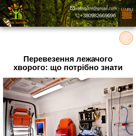
osengizni@gmail.com
UA
RU
+380982669696
«осінь життя»
Перевезення лежачого
хворого: що потрібно знати