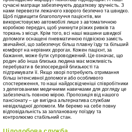
сучасні матраци забезпечують додаткову зручність. З
нами перевезти лежачого хворого безпечно та швидко.
Щоб підвищити благополуччя пацієнтів, ми
використовуємо автомобілі лише з автоматичною
коробкою передач, щоб уникнути різких ривків та
торкань з місця. Крім того, всі наші машини швидкої
допомоги оснащені пневматичною підвіскою замість
звичайної, що забезпечує більш плавну їзду та більший
комфорт на нерівних дорогах. Кожен пацієнт, за
бажання, може бути супроводжений. Це означає, що
родич або інша близька людина має можливість
перебувати в безпосередній близькості та
підтримувати її. Якщо хворі потребують отримання
більш інтенсивної допомоги або особливого
спостереження, то наші найдосвідченіші співробітники
з делегованими медичними навичками для догляду це
забезпечать повною мірою. Пропозиція від нашого
пансіонату – це вигідна альтернатива службам
невідкладної допомоги. Ми беремо на себе повну
відповідальність за заплановану поїздку та
контролюємо стабільний стан.
Цілодобова служба