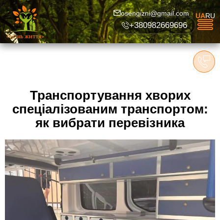
osengizni@gmail.com
UA
RU
+380982669696
«осінь життя»
Транспортування хворих
спеціалізованим транспортом:
як вибрати перевізника