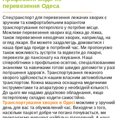
перевезення Одеса
Спецтранспорт для перевезення лежачих хворих є
зручним та комфортабельним варіантом
транспортування потерпілого у потрібне місце.
Можливе перевезення хворих від ліжка до ліжка,
також перевезення неходячих хворих, наприклад, на
огляд лікаря. Ви можете заздалегідь домовитися і
наша бригада приїде в потрібний час. Ми пропонуємо
також можливість зустріти та відвезти до лікарні,
перевезти до пансіонату на лікування. Наші
співробітники з профільною освітою, спеціалізованими
знаннями та навичками готові швидко допомогти у разі
погіршення здоров'я. Транспортування лежачого
хворого здійснюється нашим власним автомобільним
транспортом. Кожна машина оснащена медичними
інструментами та апаратурою у необхідній кількості.
До цього ми надамо додатково обладнання, якщо
потерпілому складно ходити самостійно.
Транспортування хворих в Одесі
можливе у зручний
день для вас та обумовлений час. Виходячи з того,
наскільки пацієнт добре чи погано почувається, ми
прокладаємо маршрут найбільш підходящий. А наші