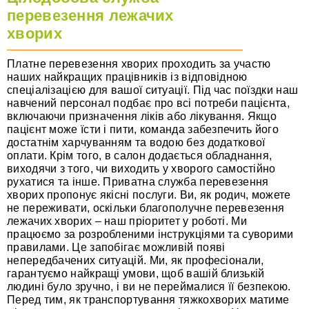
перевезення лежачих
хворих
Платне перевезення хворих проходить за участю
наших найкращих працівників із відповідною
спеціалізацією для вашої ситуації. Під час поїздки наш
навчений персонал подбає про всі потреби пацієнта,
включаючи призначення ліків або лікування. Якщо
пацієнт може їсти і пити, команда забезпечить його
достатнім харчуванням та водою без додаткової
оплати. Крім того, в салон додається обладнання,
виходячи з того, чи виходить у хворого самостійно
рухатися та інше. Приватна служба перевезення
хворих пропонує якісні послуги. Ви, як родич, можете
не переживати, оскільки благополучне перевезення
лежачих хворих – наш пріоритет у роботі. Ми
працюємо за розробленими інструкціями та суворими
правилами. Це запобігає можливій появі
непередбачених ситуацій. Ми, як професіонали,
гарантуємо найкращі умови, щоб вашій близькій
людині було зручно, і ви не переймалися її безпекою.
Перед тим, як транспортування тяжкохворих матиме