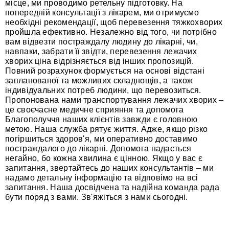
місце, ми проводимо ретельну підготовку. На
попередній консультації з лікарем, ми отримуємо
необхідні рекомендації, щоб перевезення тяжкохворих
пройшла ефективно. Незалежно від того, чи потрібно
вам відвезти постраждалу людину до лікарні, чи,
навпаки, забрати її звідти, перевезення лежачих
хворих ціна відрізняється від інших пропозицій.
Повний розрахунок формується на основі відстані
запланованої та можливих складнощів, а також
індивідуальних потреб людини, що перевозиться.
Пропонована нами транспортування лежачих хворих –
це своєчасне медичне сприяння та допомога
Благополуччя наших клієнтів завжди є головною
метою. Наша служба рятує життя. Адже, якщо різко
погіршиться здоров'я, ми оперативно доставимо
постраждалого до лікарні. Допомога надається
негайно, бо кожна хвилина є цінною. Якщо у вас є
запитання, звертайтесь до наших консультантів – ми
надамо детальну інформацію та відповімо на всі
запитання. Наша досвідчена та надійна команда рада
бути поряд з вами. Зв'яжіться з нами сьогодні.