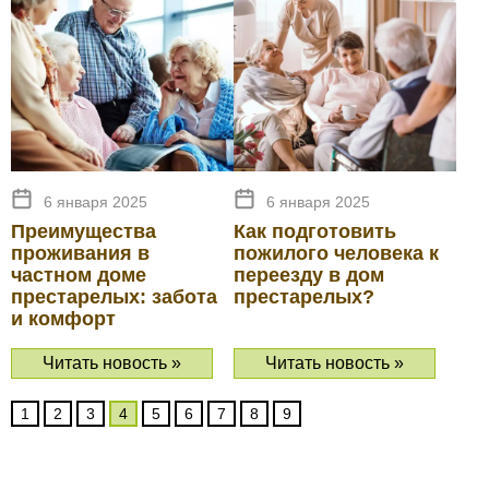
6 января 2025
6 января 2025
Преимущества
Как подготовить
проживания в
пожилого человека к
частном доме
переезду в дом
престарелых: забота
престарелых?
и комфорт
Читать новость »
Читать новость »
Навигация
1
2
3
4
5
6
7
8
9
по
записям