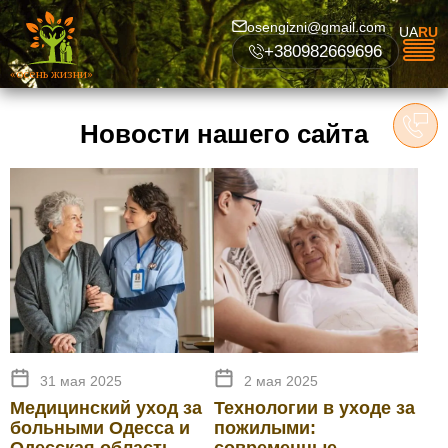
osengizni@gmail.com
UA
RU
+380982669696
«осень жизни»
Новости нашего сайта
31 мая 2025
2 мая 2025
Медицинский уход за
Технологии в уходе за
больными Одесса и
пожилыми: