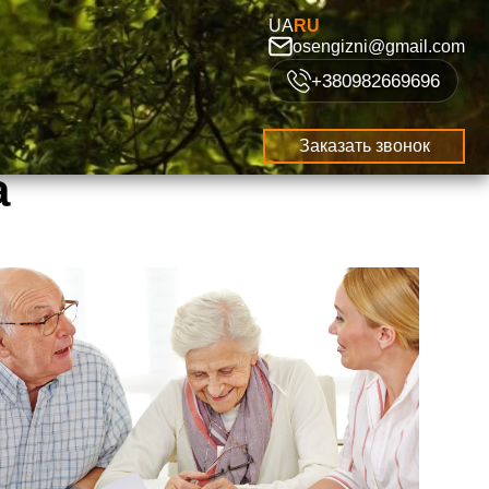
UA
RU
osengizni@gmail.com
+380982669696
Заказать звонок
а