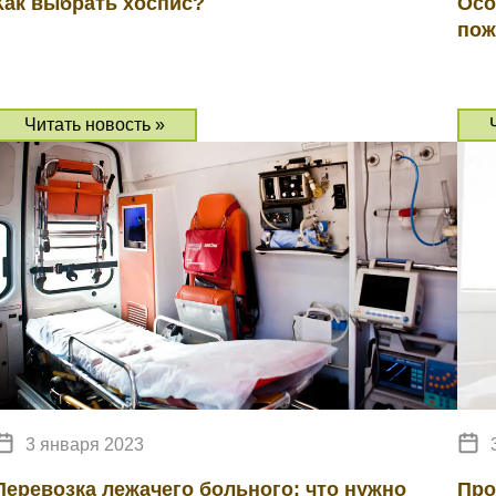
Как выбрать хоспис?
Осо
пож
Читать новость »
3 января 2023
Перевозка лежачего больного: что нужно
Про